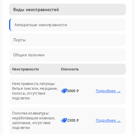
Виды неисправностей
Аппаратные неисправности
Порты
Общие поломки
Неисправности
Стоимость
Устройства
Неисправность матрицы:
Программные ошибки
битые пиксели, мерцание,
5000 ₽
Подробнее →
полосы, отсутствие
подсветки
Электрические и системные сбои
Поломка клавиатуры:
Интерфейсные проблемы
неработающие клавиши,
2500 ₽
Подробнее →
залипание, отсутствие
подсветки
Батарея