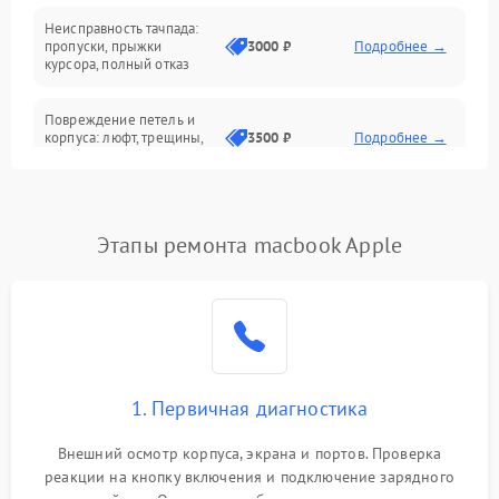
Неисправность тачпада:
Сеть и интернет
пропуски, прыжки
3000 ₽
Подробнее →
курсора, полный отказ
Система охлаждения
Повреждение петель и
корпуса: люфт, трещины,
3500 ₽
Подробнее →
деформация
Проблемы аккумулятора:
быстрая разрядка,
2500 ₽
Подробнее →
Этапы ремонта macbook Apple
невозможность зарядки,
вздутие
Неисправность зарядного
устройства или разъёма
2000 ₽
Подробнее →
питания
1. Первичная диагностика
Перегрев из‑за пыли,
износа термопасты или
2500 ₽
Подробнее →
неисправности кулера
Внешний осмотр корпуса, экрана и портов. Проверка
реакции на кнопку включения и подключение зарядного