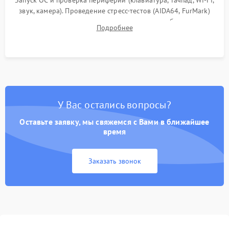
Запуск ОС и проверка периферии (клавиатура, тачпад, Wi-Fi,
звук, камера). Проведение стресс-тестов (AIDA64, FurMark)
для контроля температурного режима и стабильности
Подробнее
системы под пиковой нагрузкой.
У Вас остались вопросы?
Оставьте заявку, мы свяжемся с Вами в ближайшее
время
Заказать звонок