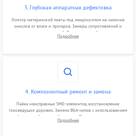
3. Глубокая аппаратная дефектовка
Осмотр материнской платы под микроскопом на наличие
окислов от влаги и прогаров. Замеры сопротивлений и
дежурных напряжений. Проверка цепей питания,
Подробнее
мультиконтроллера, процессора и видеочипа.
4. Компонентный ремонт и замена
Пайка неисправных SMD-элементов, восстановление
токоведущих дорожек. Замена BGA-чипов с использованием
инфракрасной паяльной станции. Прошивка микросхемы
Подробнее
BIOS или замена поврежденных портов USB