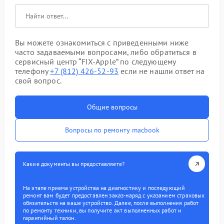
Вы можете ознакомиться с приведенными ниже
часто задаваемыми вопросами, либо обратиться в
сервисный центр “FIX-Apple” по следующему
телефону
+7 (812) 426-52-93
если не нашли ответ на
свой вопрос.
Общие вопросы
Вопросы по ремонту macbook
Какие документы вы предоставляете?
На этапе приема устройства на диагностику и последующий
ремонт вам будет предоставлен заказ-наряд с указанием страховых
обязательств на ваше устройство. Далее, после выполнения работ
по ремонту техники, вы получите акт выполненных работ и
гарантийный талон.